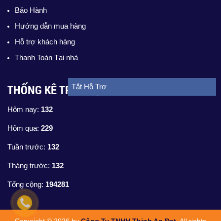
Bảo Hành
Hướng dẫn mua hàng
Hỗ trợ khách hàng
Thanh Toán Tại nhà
THỐNG KÊ TRUY CẬP
Tắt Hỗ Trợ
Hôm nay:
132
Hôm qua:
229
Tuần trước:
132
Tháng trước:
132
Tổng cộng:
194281
Copyright © 2026 by
Công Ty TNHH Thịnh An Đạt
. All rights