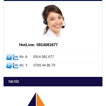
HotLine:
0914081677
Mr. A
0914 081 677
Mr. Y
0769 44 86 79
TIN TỨC