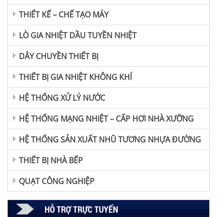
THIẾT KẾ – CHẾ TẠO MÁY
LÒ GIA NHIỆT DẦU TUYỀN NHIỆT
DÂY CHUYỀN THIẾT BỊ
THIẾT BỊ GIA NHIỆT KHÔNG KHÍ
HỆ THỐNG XỬ LÝ NƯỚC
HỆ THỐNG MẠNG NHIỆT – CẤP HƠI NHÀ XƯỠNG
HỆ THỐNG SẢN XUẤT NHŨ TƯƠNG NHỰA ĐƯỜNG
THIẾT BỊ NHÀ BẾP
QUẠT CÔNG NGHIỆP
HỖ TRỢ TRỰC TUYẾN