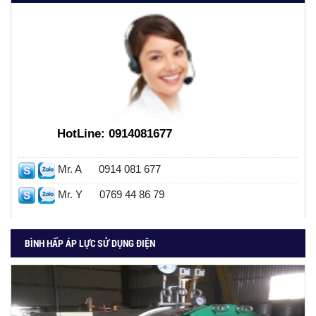
HotLine:
0914081677
Mr. A
0914 081 677
Mr. Y
0769 44 86 79
BÌNH HẤP ÁP LỰC SỬ DỤNG ĐIỆN