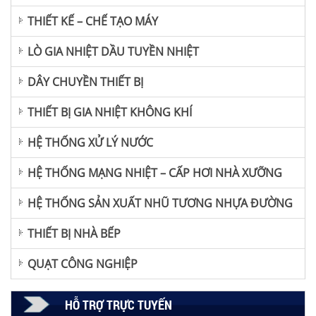
THIẾT KẾ – CHẾ TẠO MÁY
LÒ GIA NHIỆT DẦU TUYỀN NHIỆT
DÂY CHUYỀN THIẾT BỊ
THIẾT BỊ GIA NHIỆT KHÔNG KHÍ
HỆ THỐNG XỬ LÝ NƯỚC
HỆ THỐNG MẠNG NHIỆT – CẤP HƠI NHÀ XƯỠNG
HỆ THỐNG SẢN XUẤT NHŨ TƯƠNG NHỰA ĐƯỜNG
THIẾT BỊ NHÀ BẾP
QUẠT CÔNG NGHIỆP
HỖ TRỢ TRỰC TUYẾN